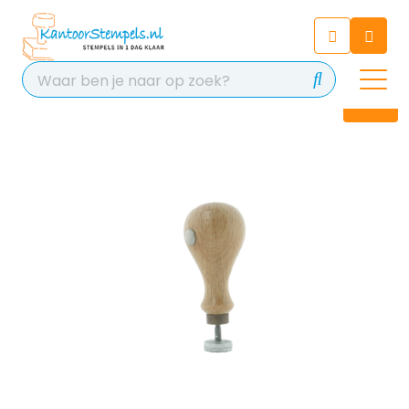
Chatbot
Chat 24/7 met onze chatbot
voor hulp
Contact