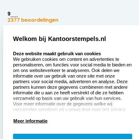
9
2377 beoordelingen
Zakelijk:
Klantenservice:
Welkom bij Kantoorstempels.nl
select language
Aanvraag op maat
Contact opnemen
Deze website maakt gebruik van cookies
We gebruiken cookies om content en advertenties te
Betaling &
Veel gestelde vragen
personaliseren, om functies voor social media te bieden en
Verzending
om ons websiteverkeer te analyseren. Ook delen we
Retourneren
informatie over uw gebruik van onze site met onze
Wederverkoper
partners voor social media, adverteren en analyse. Deze
Herroepingsrecht
worden
partners kunnen deze gegevens combineren met andere
informatie die u aan ze heeft verstrekt of die ze hebben
Sale
verzameld op basis van uw gebruik van hun services.
Voor meer informatie over de gegevens welke wij
verzamelen verwijzen wij u graag door naar ons privacy
statement.
Productinformatie:
Meer informatie
Instructiepagina