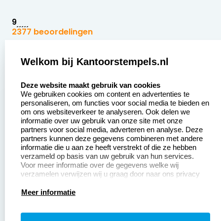
9
2377 beoordelingen
Zakelijk:
Klantenservice:
Welkom bij Kantoorstempels.nl
select language
Aanvraag op maat
Contact opnemen
Deze website maakt gebruik van cookies
We gebruiken cookies om content en advertenties te
Betaling &
Veel gestelde vragen
personaliseren, om functies voor social media te bieden en
Verzending
om ons websiteverkeer te analyseren. Ook delen we
Retourneren
informatie over uw gebruik van onze site met onze
Wederverkoper
partners voor social media, adverteren en analyse. Deze
Herroepingsrecht
worden
partners kunnen deze gegevens combineren met andere
informatie die u aan ze heeft verstrekt of die ze hebben
Sale
verzameld op basis van uw gebruik van hun services.
Voor meer informatie over de gegevens welke wij
verzamelen verwijzen wij u graag door naar ons privacy
statement.
Productinformatie:
Meer informatie
Instructiepagina