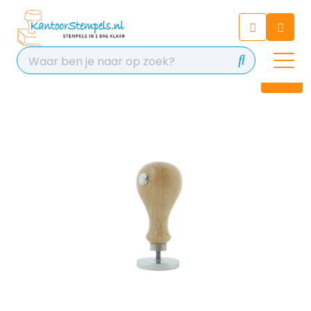
Chatbot
Chat 24/7 met onze chatbot
voor hulp
Contact