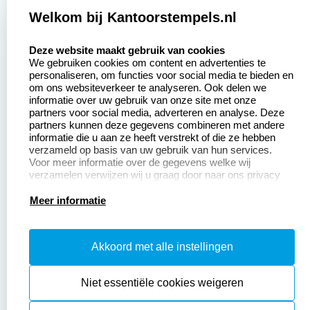
Zakelijk:
Klantenservice:
Welkom bij Kantoorstempels.nl
select language
Aanvraag op maat
Contact opnemen
Deze website maakt gebruik van cookies
We gebruiken cookies om content en advertenties te
Betaling &
Veel gestelde vragen
personaliseren, om functies voor social media te bieden en
Verzending
om ons websiteverkeer te analyseren. Ook delen we
Retourneren
informatie over uw gebruik van onze site met onze
Wederverkoper
partners voor social media, adverteren en analyse. Deze
Herroepingsrecht
worden
partners kunnen deze gegevens combineren met andere
informatie die u aan ze heeft verstrekt of die ze hebben
Sale
verzameld op basis van uw gebruik van hun services.
Voor meer informatie over de gegevens welke wij
verzamelen verwijzen wij u graag door naar ons privacy
statement.
Productinformatie:
Meer informatie
Instructiepagina
Akkoord met alle instellingen
Aanleverspecificaties
Safety Sheets
Niet essentiële cookies weigeren
Sitemap