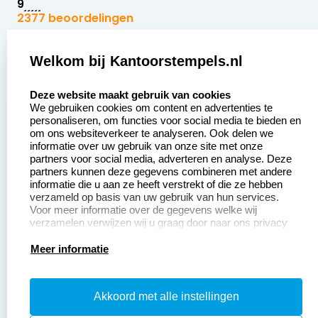
9
2377 beoordelingen
Zakelijk:
Klantenservice:
Welkom bij Kantoorstempels.nl
select language
Aanvraag op maat
Contact opnemen
Deze website maakt gebruik van cookies
We gebruiken cookies om content en advertenties te
Betaling &
Veel gestelde vragen
personaliseren, om functies voor social media te bieden en
Verzending
om ons websiteverkeer te analyseren. Ook delen we
Retourneren
informatie over uw gebruik van onze site met onze
Wederverkoper
partners voor social media, adverteren en analyse. Deze
Herroepingsrecht
worden
partners kunnen deze gegevens combineren met andere
informatie die u aan ze heeft verstrekt of die ze hebben
Sale
verzameld op basis van uw gebruik van hun services.
Voor meer informatie over de gegevens welke wij
verzamelen verwijzen wij u graag door naar ons privacy
statement.
Productinformatie:
Meer informatie
Instructiepagina
Akkoord met alle instellingen
Aanleverspecificaties