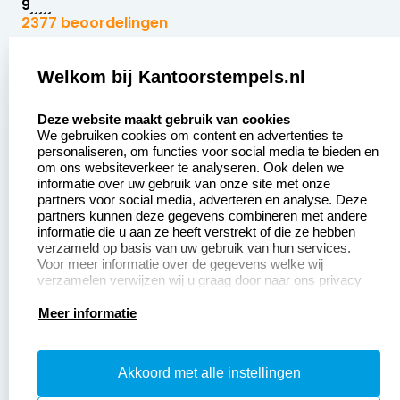
9
2377 beoordelingen
Zakelijk:
Klantenservice:
Welkom bij Kantoorstempels.nl
select language
Aanvraag op maat
Contact opnemen
Deze website maakt gebruik van cookies
We gebruiken cookies om content en advertenties te
Betaling &
Veel gestelde vragen
personaliseren, om functies voor social media te bieden en
Verzending
om ons websiteverkeer te analyseren. Ook delen we
Retourneren
informatie over uw gebruik van onze site met onze
Wederverkoper
partners voor social media, adverteren en analyse. Deze
Herroepingsrecht
worden
partners kunnen deze gegevens combineren met andere
informatie die u aan ze heeft verstrekt of die ze hebben
Sale
verzameld op basis van uw gebruik van hun services.
Voor meer informatie over de gegevens welke wij
verzamelen verwijzen wij u graag door naar ons privacy
statement.
Productinformatie:
Meer informatie
Instructiepagina
Akkoord met alle instellingen
Aanleverspecificaties