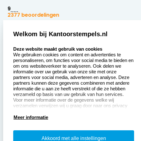
9
2377 beoordelingen
Zakelijk:
Klantenservice:
Welkom bij Kantoorstempels.nl
select language
Aanvraag op maat
Contact opnemen
Deze website maakt gebruik van cookies
We gebruiken cookies om content en advertenties te
Betaling &
Veel gestelde vragen
personaliseren, om functies voor social media te bieden en
Verzending
om ons websiteverkeer te analyseren. Ook delen we
Retourneren
informatie over uw gebruik van onze site met onze
Wederverkoper
partners voor social media, adverteren en analyse. Deze
Herroepingsrecht
worden
partners kunnen deze gegevens combineren met andere
informatie die u aan ze heeft verstrekt of die ze hebben
Sale
verzameld op basis van uw gebruik van hun services.
Voor meer informatie over de gegevens welke wij
verzamelen verwijzen wij u graag door naar ons privacy
statement.
Productinformatie:
Meer informatie
Instructiepagina
Akkoord met alle instellingen