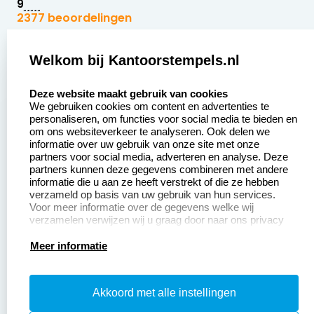
9
2377 beoordelingen
Zakelijk:
Klantenservice:
Welkom bij Kantoorstempels.nl
select language
Aanvraag op maat
Contact opnemen
Deze website maakt gebruik van cookies
We gebruiken cookies om content en advertenties te
Betaling &
Veel gestelde vragen
personaliseren, om functies voor social media te bieden en
Verzending
om ons websiteverkeer te analyseren. Ook delen we
Retourneren
informatie over uw gebruik van onze site met onze
Wederverkoper
partners voor social media, adverteren en analyse. Deze
Herroepingsrecht
worden
partners kunnen deze gegevens combineren met andere
informatie die u aan ze heeft verstrekt of die ze hebben
Sale
verzameld op basis van uw gebruik van hun services.
Voor meer informatie over de gegevens welke wij
verzamelen verwijzen wij u graag door naar ons privacy
statement.
Productinformatie:
Meer informatie
Instructiepagina
Akkoord met alle instellingen
Aanleverspecificaties