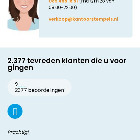
085 488 18 81
(ma t/m zo van
08:00-22:00)
verkoop@kantoorstempels.nl
2.377 tevreden klanten die u voor
gingen
9
2377 beoordelingen
Prachtig!