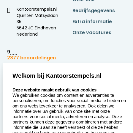
Kantoorstempels.nl
Bedrijfsgegevens
Quinten Matsyslaan
Extra informatie
35
5642 JC Eindhoven
Onze vacatures
Nederland
9
2377 beoordelingen
Zakelijk:
Klantenservice:
Welkom bij Kantoorstempels.nl
select language
Aanvraag op maat
Contact opnemen
Deze website maakt gebruik van cookies
We gebruiken cookies om content en advertenties te
Betaling &
Veel gestelde vragen
personaliseren, om functies voor social media te bieden en
Verzending
om ons websiteverkeer te analyseren. Ook delen we
Retourneren
informatie over uw gebruik van onze site met onze
Wederverkoper
partners voor social media, adverteren en analyse. Deze
Herroepingsrecht
worden
partners kunnen deze gegevens combineren met andere
informatie die u aan ze heeft verstrekt of die ze hebben
Sale
verzameld op basis van uw gebruik van hun services.