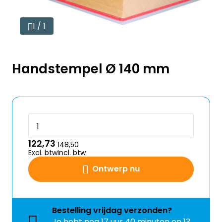
1 / 1
Handstempel Ø 140 mm
122,73
148,50
Excl. btw
Incl. btw
Ontwerp nu
Bestelling
vrijdag
verzonden?
Je hebt nog
17 uur 40 minuten en 13