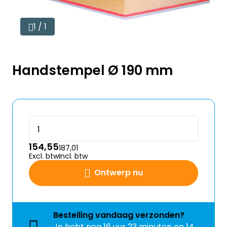
1 / 1
Handstempel Ø 190 mm
154,55
187,01
Excl. btw
Incl. btw
Ontwerp nu
Bestelling
vandaag
verzonden?
Je hebt nog
16 uur 23 minuten en 14