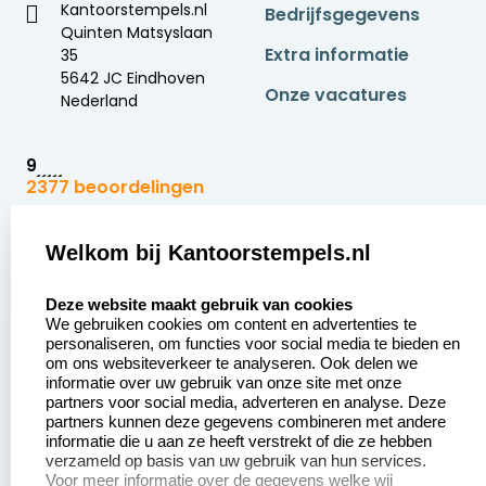
Kantoorstempels.nl
Bedrijfsgegevens
Quinten Matsyslaan
Extra informatie
35
5642 JC Eindhoven
Onze vacatures
Nederland
9
2377 beoordelingen
Zakelijk:
Klantenservice:
Welkom bij Kantoorstempels.nl
select language
Aanvraag op maat
Contact opnemen
Deze website maakt gebruik van cookies
We gebruiken cookies om content en advertenties te
Betaling &
Veel gestelde vragen
personaliseren, om functies voor social media te bieden en
Verzending
om ons websiteverkeer te analyseren. Ook delen we
Retourneren
informatie over uw gebruik van onze site met onze
Wederverkoper
partners voor social media, adverteren en analyse. Deze
Herroepingsrecht
worden
partners kunnen deze gegevens combineren met andere
informatie die u aan ze heeft verstrekt of die ze hebben
Sale
verzameld op basis van uw gebruik van hun services.
Voor meer informatie over de gegevens welke wij