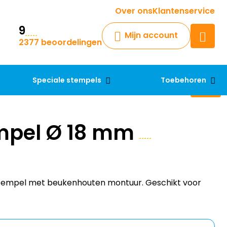
Krijg een antwoord op uw vraag
Over ons
Klantenservice
9
Chatbot
Mijn account
2377 beoordelingen
Chat 24/7 met onze chatbot
voor hulp
Contact
Speciale stempels
Toebehoren
mpel Ø 18 mm
tempel met beukenhouten montuur. Geschikt voor