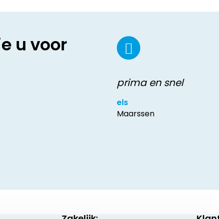
ie u voor
prima en snel
els
Maarssen
Zakelijk:
Klan