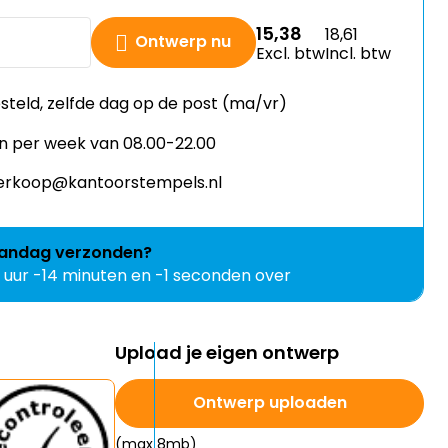
15,38
18,61
Ontwerp nu
Excl. btw
Incl. btw
esteld, zelfde dag op de post (ma/vr)
n per week van 08.00-22.00
 verkoop@kantoorstempels.nl
andag
verzonden?
1 uur -14 minuten en -1 seconden over
Upload je eigen ontwerp
Ontwerp uploaden
(max 8mb)