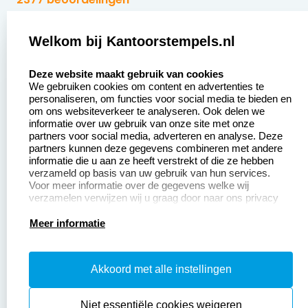
Zakelijk:
Klantenservice:
Welkom bij Kantoorstempels.nl
select language
Aanvraag op maat
Contact opnemen
Deze website maakt gebruik van cookies
We gebruiken cookies om content en advertenties te
Betaling &
Veel gestelde vragen
personaliseren, om functies voor social media te bieden en
Verzending
om ons websiteverkeer te analyseren. Ook delen we
Retourneren
informatie over uw gebruik van onze site met onze
Wederverkoper
partners voor social media, adverteren en analyse. Deze
Herroepingsrecht
worden
partners kunnen deze gegevens combineren met andere
informatie die u aan ze heeft verstrekt of die ze hebben
Sale
verzameld op basis van uw gebruik van hun services.
Voor meer informatie over de gegevens welke wij
verzamelen verwijzen wij u graag door naar ons privacy
statement.
Productinformatie:
Meer informatie
Instructiepagina
Akkoord met alle instellingen
Aanleverspecificaties
Safety Sheets
Niet essentiële cookies weigeren