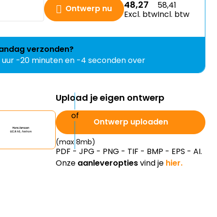
48,27
58,41
Ontwerp nu
Excl. btw
Incl. btw
andag
verzonden?
1 uur -20 minuten en -5 seconden over
Upload je eigen ontwerp
Ontwerp uploaden
(max 8mb)
PDF - JPG - PNG - TIF - BMP - EPS - AI.
Onze
aanleveropties
vind je
hier.