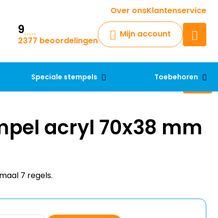
Krijg een antwoord op uw vraag
Over ons
Klantenservice
9
Chatbot
Mijn account
2377 beoordelingen
Chat 24/7 met onze chatbot
voor hulp
Contact
Speciale stempels
Toebehoren
pel acryl 70x38 mm
maal 7 regels.