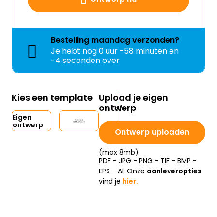
Bestelling
maandag
verzonden?
Je hebt nog
0 uur -58 minuten en
-4 seconden over
Kies een template
Upload je eigen
ontwerp
Eigen
ontwerp
Ontwerp uploaden
(max 8mb)
PDF - JPG - PNG - TIF - BMP -
EPS - AI. Onze
aanleveropties
vind je
hier.