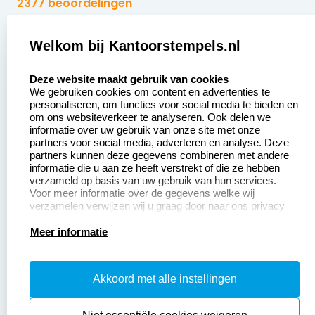
2377 beoordelingen
Zakelijk:
Klantenservice:
Welkom bij Kantoorstempels.nl
select language
Aanvraag op maat
Contact opnemen
Deze website maakt gebruik van cookies
We gebruiken cookies om content en advertenties te
Betaling &
Veel gestelde vragen
personaliseren, om functies voor social media te bieden en
Verzending
om ons websiteverkeer te analyseren. Ook delen we
Retourneren
informatie over uw gebruik van onze site met onze
Wederverkoper
partners voor social media, adverteren en analyse. Deze
Herroepingsrecht
worden
partners kunnen deze gegevens combineren met andere
informatie die u aan ze heeft verstrekt of die ze hebben
Sale
verzameld op basis van uw gebruik van hun services.
Voor meer informatie over de gegevens welke wij
verzamelen verwijzen wij u graag door naar ons privacy
statement.
Productinformatie:
Meer informatie
Instructiepagina
Akkoord met alle instellingen
Aanleverspecificaties
Safety Sheets