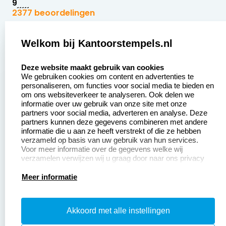
9
2377 beoordelingen
Zakelijk:
Klantenservice:
Welkom bij Kantoorstempels.nl
select language
Aanvraag op maat
Contact opnemen
Deze website maakt gebruik van cookies
We gebruiken cookies om content en advertenties te
Betaling &
Veel gestelde vragen
personaliseren, om functies voor social media te bieden en
Verzending
om ons websiteverkeer te analyseren. Ook delen we
Retourneren
informatie over uw gebruik van onze site met onze
Wederverkoper
partners voor social media, adverteren en analyse. Deze
Herroepingsrecht
worden
partners kunnen deze gegevens combineren met andere
informatie die u aan ze heeft verstrekt of die ze hebben
Sale
verzameld op basis van uw gebruik van hun services.
Voor meer informatie over de gegevens welke wij
verzamelen verwijzen wij u graag door naar ons privacy
statement.
Productinformatie:
Meer informatie
Instructiepagina
Akkoord met alle instellingen
Aanleverspecificaties