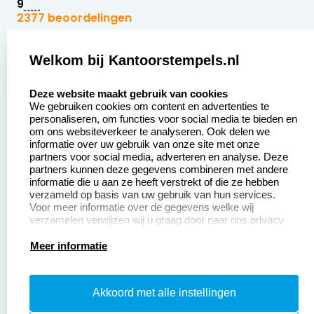
9
2377 beoordelingen
Zakelijk:
Klantenservice:
Welkom bij Kantoorstempels.nl
select language
Aanvraag op maat
Contact opnemen
Deze website maakt gebruik van cookies
We gebruiken cookies om content en advertenties te
Betaling &
Veel gestelde vragen
personaliseren, om functies voor social media te bieden en
Verzending
om ons websiteverkeer te analyseren. Ook delen we
Retourneren
informatie over uw gebruik van onze site met onze
Wederverkoper
partners voor social media, adverteren en analyse. Deze
Herroepingsrecht
worden
partners kunnen deze gegevens combineren met andere
informatie die u aan ze heeft verstrekt of die ze hebben
Sale
verzameld op basis van uw gebruik van hun services.
Voor meer informatie over de gegevens welke wij
verzamelen verwijzen wij u graag door naar ons privacy
statement.
Productinformatie:
Meer informatie
Instructiepagina
Akkoord met alle instellingen
Aanleverspecificaties