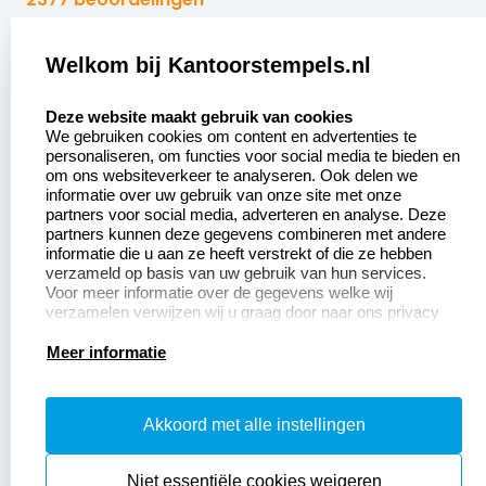
Zakelijk:
Klantenservice:
Welkom bij Kantoorstempels.nl
select language
Aanvraag op maat
Contact opnemen
Deze website maakt gebruik van cookies
We gebruiken cookies om content en advertenties te
Betaling &
Veel gestelde vragen
personaliseren, om functies voor social media te bieden en
Verzending
om ons websiteverkeer te analyseren. Ook delen we
Retourneren
informatie over uw gebruik van onze site met onze
Wederverkoper
partners voor social media, adverteren en analyse. Deze
Herroepingsrecht
worden
partners kunnen deze gegevens combineren met andere
informatie die u aan ze heeft verstrekt of die ze hebben
Sale
verzameld op basis van uw gebruik van hun services.
Voor meer informatie over de gegevens welke wij
verzamelen verwijzen wij u graag door naar ons privacy
statement.
Productinformatie:
Meer informatie
Instructiepagina
Akkoord met alle instellingen
Aanleverspecificaties
Safety Sheets
Niet essentiële cookies weigeren