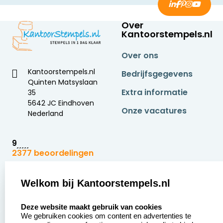
Over
Kantoorstempels.nl
Over ons
Kantoorstempels.nl
Bedrijfsgegevens
Quinten Matsyslaan
Extra informatie
35
5642 JC Eindhoven
Onze vacatures
Nederland
9
2377 beoordelingen
Zakelijk:
Klantenservice:
Welkom bij Kantoorstempels.nl
select language
Aanvraag op maat
Contact opnemen
Deze website maakt gebruik van cookies
We gebruiken cookies om content en advertenties te
Betaling &
Veel gestelde vragen