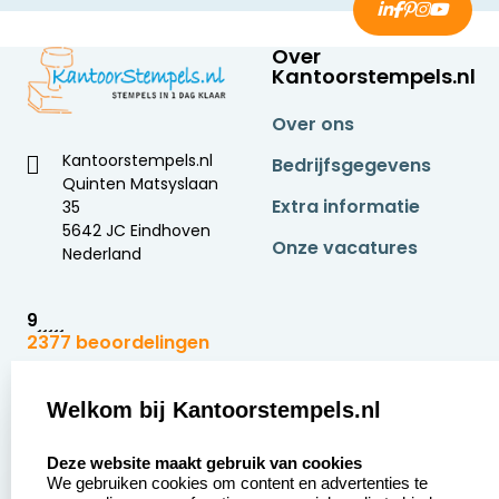
Over
Kantoorstempels.nl
Over ons
Kantoorstempels.nl
Bedrijfsgegevens
Quinten Matsyslaan
Extra informatie
35
5642 JC Eindhoven
Onze vacatures
Nederland
9
2377 beoordelingen
Zakelijk:
Klantenservice:
Welkom bij Kantoorstempels.nl
select language
Aanvraag op maat
Contact opnemen
Deze website maakt gebruik van cookies
We gebruiken cookies om content en advertenties te
Betaling &
Veel gestelde vragen