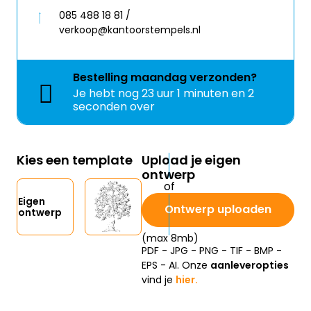
085 488 18 81 /
verkoop@kantoorstempels.nl
Bestelling
maandag
verzonden?
Je hebt nog
23 uur 1 minuten en 2
seconden over
Kies een template
Upload je eigen
ontwerp
Eigen
Ontwerp uploaden
ontwerp
(max 8mb)
PDF - JPG - PNG - TIF - BMP -
EPS - AI. Onze
aanleveropties
vind je
hier.