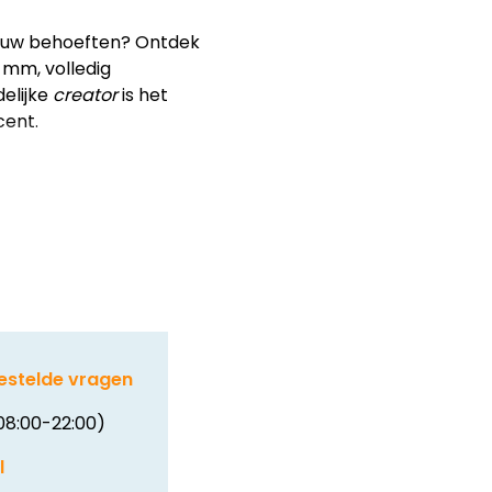
ij uw behoeften? Ontdek
mm, volledig
elijke
creator
is het
cent.
estelde vragen
08:00-22:00)
l