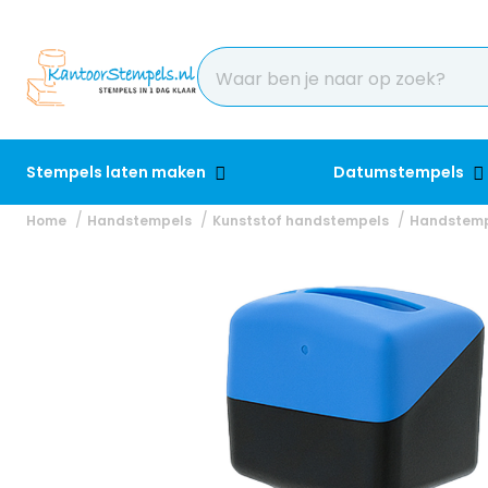
Stempels laten maken
Datumstempels
Home
Handstempels
Kunststof handstempels
Handstemp