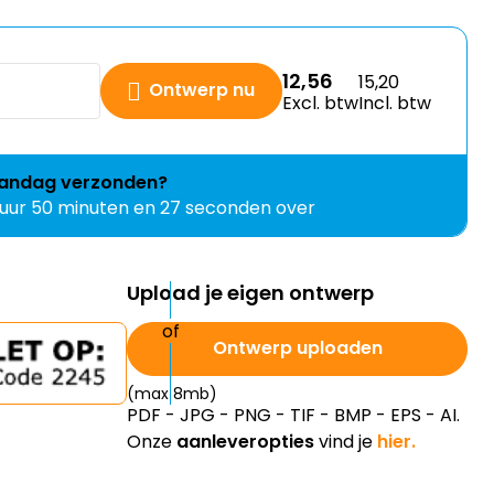
12,56
15,20
Ontwerp nu
Excl. btw
Incl. btw
andag
verzonden?
 uur 50 minuten en 26 seconden over
Upload je eigen ontwerp
Ontwerp uploaden
(max 8mb)
PDF - JPG - PNG - TIF - BMP - EPS - AI.
Onze
aanleveropties
vind je
hier.