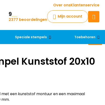
Krijg een antwoord op uw vraag
Over ons
Klantenservice
9
Chatbot
Mijn account
2377 beoordelingen
Chat 24/7 met onze chatbot
voor hulp
Contact
Speciale stempels
Toebehoren
pel Kunststof 20x10
met een kunststof montuur en een maximaal
0 mm.