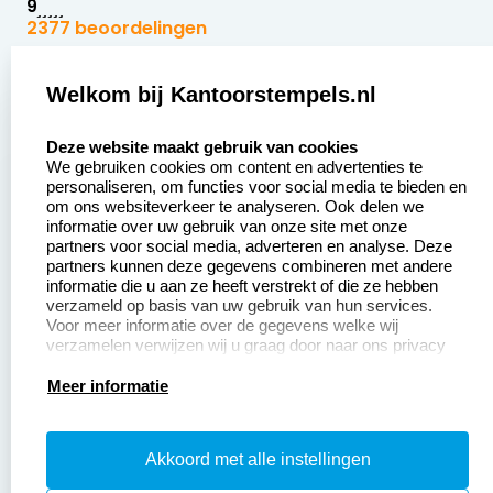
9
2377 beoordelingen
Zakelijk:
Klantenservice:
Welkom bij Kantoorstempels.nl
select language
Aanvraag op maat
Contact opnemen
Deze website maakt gebruik van cookies
We gebruiken cookies om content en advertenties te
Betaling &
Veel gestelde vragen
personaliseren, om functies voor social media te bieden en
Verzending
om ons websiteverkeer te analyseren. Ook delen we
Retourneren
informatie over uw gebruik van onze site met onze
Wederverkoper
partners voor social media, adverteren en analyse. Deze
Herroepingsrecht
worden
partners kunnen deze gegevens combineren met andere
informatie die u aan ze heeft verstrekt of die ze hebben
Sale
verzameld op basis van uw gebruik van hun services.
Voor meer informatie over de gegevens welke wij
verzamelen verwijzen wij u graag door naar ons privacy
statement.
Productinformatie:
Meer informatie
Instructiepagina
Akkoord met alle instellingen
Aanleverspecificaties