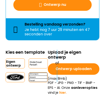
Ontwerp nu
Bestelling
vandaag
verzonden?
Je hebt nog
7 uur 29 minuten en 47
seconden over
Kies een template
Upload je eigen
ontwerp
Eigen
ontwerp
Ontwerp uploaden
(max 8mb)
PDF - JPG - PNG - TIF - BMP -
EPS - AI. Onze
aanleveropties
vind je
hier.