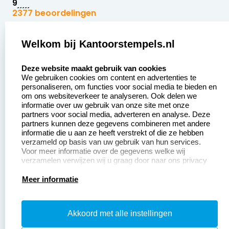
9
2377 beoordelingen
Zakelijk:
Klantenservice:
Welkom bij Kantoorstempels.nl
select language
Aanvraag op maat
Contact opnemen
Deze website maakt gebruik van cookies
We gebruiken cookies om content en advertenties te
Betaling &
Veel gestelde vragen
personaliseren, om functies voor social media te bieden en
Verzending
om ons websiteverkeer te analyseren. Ook delen we
Retourneren
informatie over uw gebruik van onze site met onze
Wederverkoper
partners voor social media, adverteren en analyse. Deze
Herroepingsrecht
worden
partners kunnen deze gegevens combineren met andere
informatie die u aan ze heeft verstrekt of die ze hebben
Sale
verzameld op basis van uw gebruik van hun services.
Voor meer informatie over de gegevens welke wij
verzamelen verwijzen wij u graag door naar ons privacy
statement.
Productinformatie:
Meer informatie
Instructiepagina
Akkoord met alle instellingen
Aanleverspecificaties