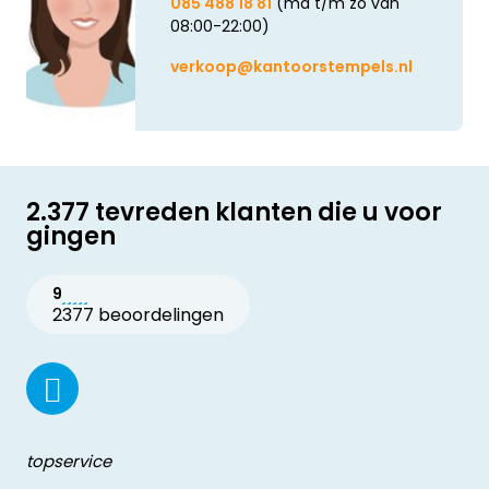
085 488 18 81
(ma t/m zo van
08:00-22:00)
verkoop@kantoorstempels.nl
2.377 tevreden klanten die u voor
gingen
9
2377 beoordelingen
topservice