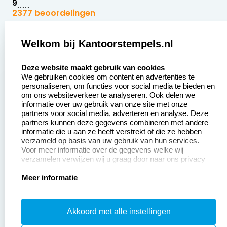
9
2377 beoordelingen
Zakelijk:
Klantenservice:
Welkom bij Kantoorstempels.nl
select language
Aanvraag op maat
Contact opnemen
Deze website maakt gebruik van cookies
We gebruiken cookies om content en advertenties te
Betaling &
Veel gestelde vragen
personaliseren, om functies voor social media te bieden en
Verzending
om ons websiteverkeer te analyseren. Ook delen we
Retourneren
informatie over uw gebruik van onze site met onze
Wederverkoper
partners voor social media, adverteren en analyse. Deze
Herroepingsrecht
worden
partners kunnen deze gegevens combineren met andere
informatie die u aan ze heeft verstrekt of die ze hebben
Sale
verzameld op basis van uw gebruik van hun services.
Voor meer informatie over de gegevens welke wij
verzamelen verwijzen wij u graag door naar ons privacy
statement.
Productinformatie:
Meer informatie
Instructiepagina
Akkoord met alle instellingen
Aanleverspecificaties