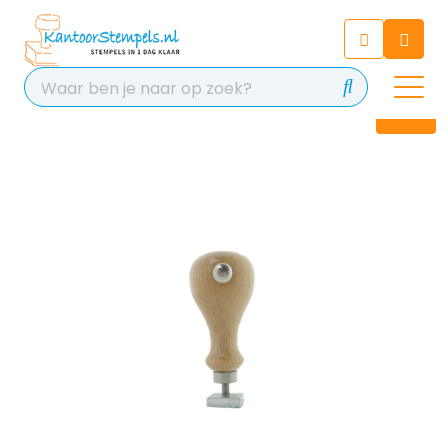
Chatbot
Chat 24/7 met onze chatbot
voor hulp
Contact