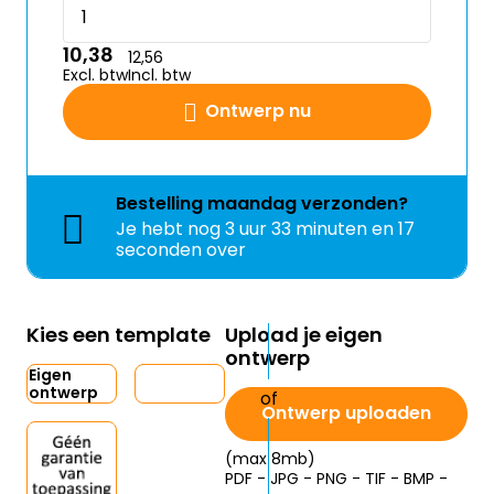
10,38
12,56
Excl. btw
Incl. btw
Ontwerp nu
Bestelling
maandag
verzonden?
Je hebt nog
3 uur 33 minuten en 17
seconden over
Kies een template
Upload je eigen
ontwerp
Eigen
ontwerp
Ontwerp uploaden
(max 8mb)
PDF - JPG - PNG - TIF - BMP -