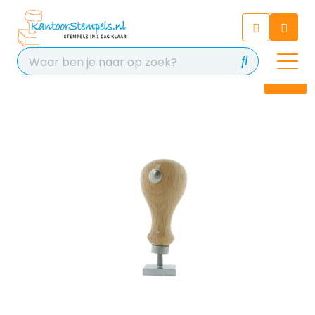
Chatbot
Chat 24/7 met onze chatbot
voor hulp
Contact