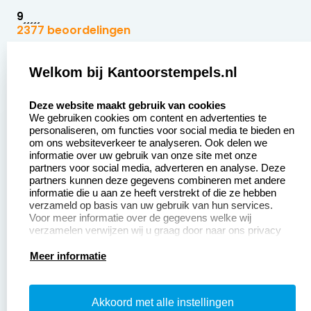
9
2377 beoordelingen
Zakelijk:
Klantenservice:
Welkom bij Kantoorstempels.nl
select language
Aanvraag op maat
Contact opnemen
Deze website maakt gebruik van cookies
We gebruiken cookies om content en advertenties te
Betaling &
Veel gestelde vragen
personaliseren, om functies voor social media te bieden en
Verzending
om ons websiteverkeer te analyseren. Ook delen we
Retourneren
informatie over uw gebruik van onze site met onze
Wederverkoper
partners voor social media, adverteren en analyse. Deze
Herroepingsrecht
worden
partners kunnen deze gegevens combineren met andere
informatie die u aan ze heeft verstrekt of die ze hebben
Sale
verzameld op basis van uw gebruik van hun services.
Voor meer informatie over de gegevens welke wij
verzamelen verwijzen wij u graag door naar ons privacy
statement.
Productinformatie:
Meer informatie
Instructiepagina
Akkoord met alle instellingen