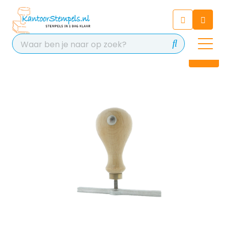
Chatbot
Chat 24/7 met onze chatbot
voor hulp
Contact