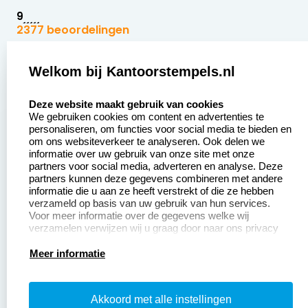
9
2377 beoordelingen
Zakelijk:
Klantenservice:
Welkom bij Kantoorstempels.nl
select language
Aanvraag op maat
Contact opnemen
Deze website maakt gebruik van cookies
We gebruiken cookies om content en advertenties te
Betaling &
Veel gestelde vragen
personaliseren, om functies voor social media te bieden en
Verzending
om ons websiteverkeer te analyseren. Ook delen we
Retourneren
informatie over uw gebruik van onze site met onze
Wederverkoper
partners voor social media, adverteren en analyse. Deze
Herroepingsrecht
worden
partners kunnen deze gegevens combineren met andere
informatie die u aan ze heeft verstrekt of die ze hebben
Sale
verzameld op basis van uw gebruik van hun services.
Voor meer informatie over de gegevens welke wij
verzamelen verwijzen wij u graag door naar ons privacy
statement.
Productinformatie:
Meer informatie
Instructiepagina
Akkoord met alle instellingen