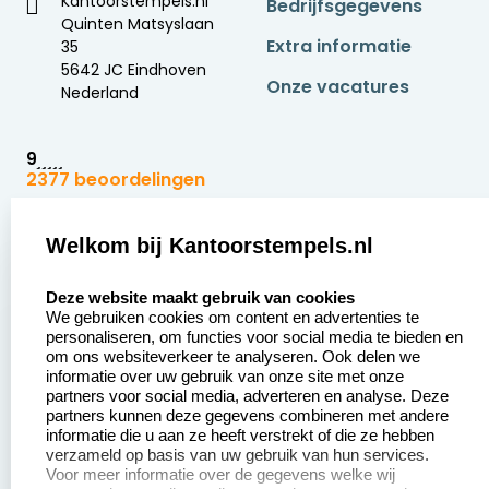
Kantoorstempels.nl
Bedrijfsgegevens
Quinten Matsyslaan
Extra informatie
35
5642 JC Eindhoven
Onze vacatures
Nederland
9
2377 beoordelingen
Zakelijk:
Klantenservice:
Welkom bij Kantoorstempels.nl
select language
Aanvraag op maat
Contact opnemen
Deze website maakt gebruik van cookies
We gebruiken cookies om content en advertenties te
Betaling &
Veel gestelde vragen
personaliseren, om functies voor social media te bieden en
Verzending
om ons websiteverkeer te analyseren. Ook delen we
Retourneren
informatie over uw gebruik van onze site met onze
Wederverkoper
partners voor social media, adverteren en analyse. Deze
Herroepingsrecht
worden
partners kunnen deze gegevens combineren met andere
informatie die u aan ze heeft verstrekt of die ze hebben
Sale
verzameld op basis van uw gebruik van hun services.
Voor meer informatie over de gegevens welke wij