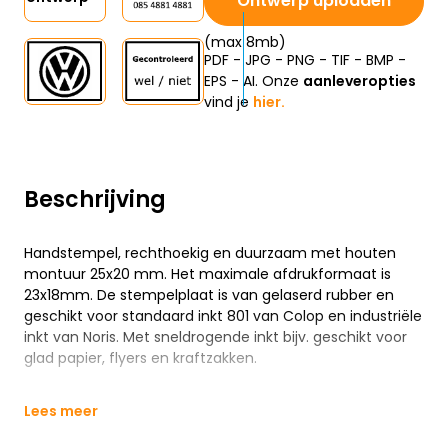
Ontwerp uploaden
(max 8mb)
PDF - JPG - PNG - TIF - BMP -
EPS - AI. Onze
aanleveropties
vind je
hier.
Beschrijving
Handstempel, rechthoekig en duurzaam met houten
montuur 25x20 mm. Het maximale afdrukformaat is
23x18mm. De stempelplaat is van gelaserd rubber en
geschikt voor standaard inkt 801 van Colop en industriële
inkt van Noris. Met sneldrogende inkt bijv. geschikt voor
glad papier, flyers en kraftzakken.
Lees meer