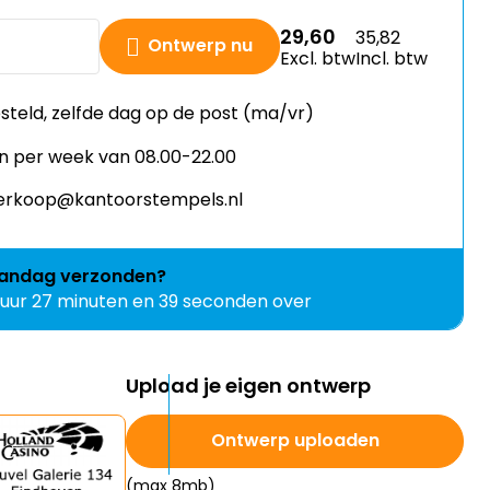
29,60
35,82
Ontwerp nu
Excl. btw
Incl. btw
esteld, zelfde dag op de post (ma/vr)
n per week van 08.00-22.00
 verkoop@kantoorstempels.nl
andag
verzonden?
 uur 27 minuten en 38 seconden over
Upload je eigen ontwerp
Ontwerp uploaden
(max 8mb)