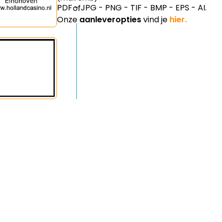
PDF - JPG - PNG - TIF - BMP - EPS - AI.
Onze
aanleveropties
vind je
hier.