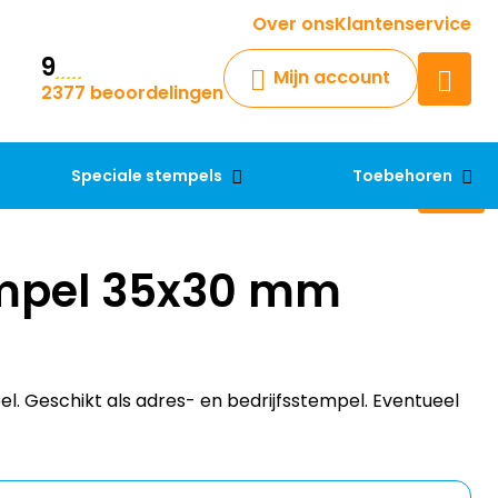
Krijg een antwoord op uw vraag
Over ons
Klantenservice
9
Chatbot
Mijn account
2377 beoordelingen
Chat 24/7 met onze chatbot
voor hulp
Contact
Speciale stempels
Toebehoren
mpel 35x30 mm
. Geschikt als adres- en bedrijfsstempel. Eventueel