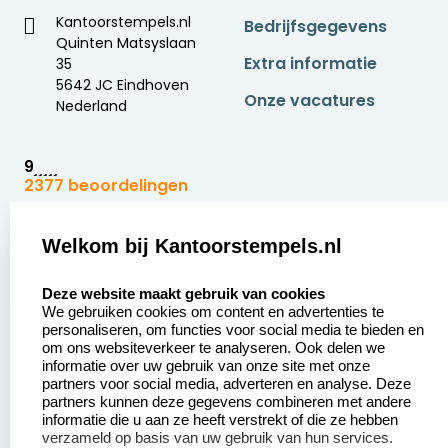
Kantoorstempels.nl
Bedrijfsgegevens
Quinten Matsyslaan
Extra informatie
35
5642 JC Eindhoven
Onze vacatures
Nederland
9
2377 beoordelingen
Zakelijk:
Klantenservice:
Welkom bij Kantoorstempels.nl
select language
Aanvraag op maat
Contact opnemen
Deze website maakt gebruik van cookies
We gebruiken cookies om content en advertenties te
Betaling &
Veel gestelde vragen
personaliseren, om functies voor social media te bieden en
Verzending
om ons websiteverkeer te analyseren. Ook delen we
Retourneren
informatie over uw gebruik van onze site met onze
Wederverkoper
partners voor social media, adverteren en analyse. Deze
Herroepingsrecht
worden
partners kunnen deze gegevens combineren met andere
informatie die u aan ze heeft verstrekt of die ze hebben
Sale
verzameld op basis van uw gebruik van hun services.