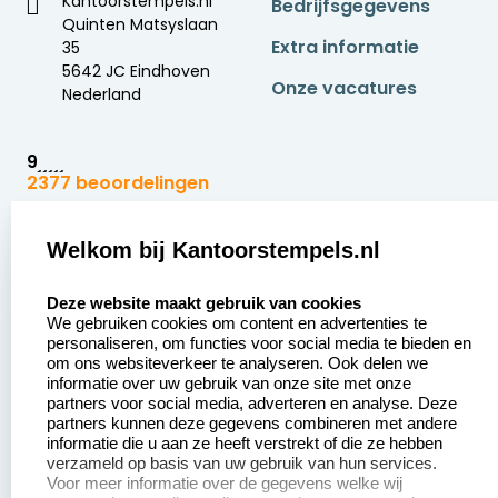
Kantoorstempels.nl
Bedrijfsgegevens
Quinten Matsyslaan
Extra informatie
35
5642 JC Eindhoven
Onze vacatures
Nederland
9
2377 beoordelingen
Zakelijk:
Klantenservice:
Welkom bij Kantoorstempels.nl
select language
Aanvraag op maat
Contact opnemen
Deze website maakt gebruik van cookies
We gebruiken cookies om content en advertenties te
Betaling &
Veel gestelde vragen
personaliseren, om functies voor social media te bieden en
Verzending
om ons websiteverkeer te analyseren. Ook delen we
Retourneren
informatie over uw gebruik van onze site met onze
Wederverkoper
partners voor social media, adverteren en analyse. Deze
Herroepingsrecht
worden
partners kunnen deze gegevens combineren met andere
informatie die u aan ze heeft verstrekt of die ze hebben
Sale
verzameld op basis van uw gebruik van hun services.
Voor meer informatie over de gegevens welke wij