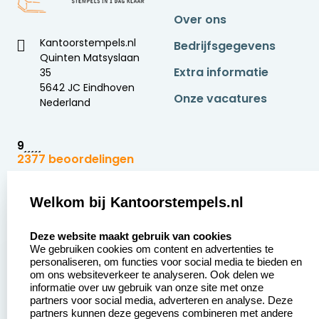
Over ons
Kantoorstempels.nl
Bedrijfsgegevens
Quinten Matsyslaan
Extra informatie
35
5642 JC Eindhoven
Onze vacatures
Nederland
9
2377 beoordelingen
Zakelijk:
Klantenservice:
Welkom bij Kantoorstempels.nl
select language
Aanvraag op maat
Contact opnemen
Deze website maakt gebruik van cookies
We gebruiken cookies om content en advertenties te
Betaling &
Veel gestelde vragen
personaliseren, om functies voor social media te bieden en
Verzending
om ons websiteverkeer te analyseren. Ook delen we
Retourneren
informatie over uw gebruik van onze site met onze
Wederverkoper
partners voor social media, adverteren en analyse. Deze
Herroepingsrecht
worden
partners kunnen deze gegevens combineren met andere