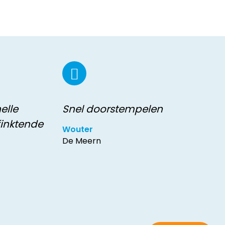
elle
Snel doorstempelen
finktende
Wouter
De Meern