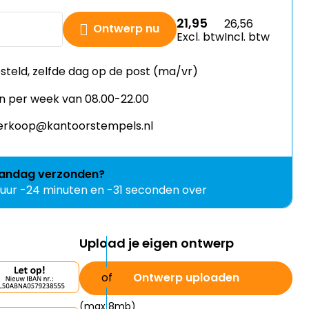
21,95
26,56
Ontwerp nu
Excl. btw
Incl. btw
esteld, zelfde dag op de post (ma/vr)
n per week van 08.00-22.00
 verkoop@kantoorstempels.nl
andag
verzonden?
 uur -24 minuten en -32 seconden over
Upload je eigen ontwerp
Ontwerp uploaden
(max 8mb)