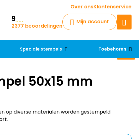
Krijg een antwoord op uw vraag
Over ons
Klantenservice
9
Chatbot
Mijn account
2377 beoordelingen
Chat 24/7 met onze chatbot
voor hulp
Contact
Speciale stempels
Toebehoren
mpel 50x15 mm
en op diverse materialen worden gestempeld
ort.