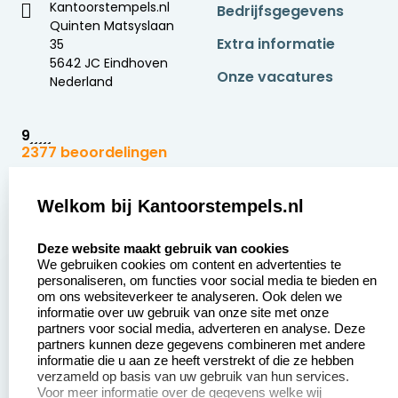
Kantoorstempels.nl
Bedrijfsgegevens
Quinten Matsyslaan
Extra informatie
35
5642 JC Eindhoven
Onze vacatures
Nederland
9
2377 beoordelingen
Zakelijk:
Klantenservice:
Welkom bij Kantoorstempels.nl
select language
Aanvraag op maat
Contact opnemen
Deze website maakt gebruik van cookies
We gebruiken cookies om content en advertenties te
Betaling &
Veel gestelde vragen
personaliseren, om functies voor social media te bieden en
Verzending
om ons websiteverkeer te analyseren. Ook delen we
Retourneren
informatie over uw gebruik van onze site met onze
Wederverkoper
partners voor social media, adverteren en analyse. Deze
Herroepingsrecht
worden
partners kunnen deze gegevens combineren met andere
informatie die u aan ze heeft verstrekt of die ze hebben
Sale
verzameld op basis van uw gebruik van hun services.
Voor meer informatie over de gegevens welke wij