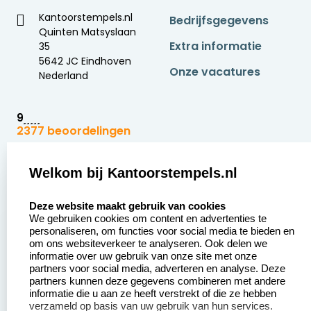
Kantoorstempels.nl
Bedrijfsgegevens
Quinten Matsyslaan
Extra informatie
35
5642 JC Eindhoven
Onze vacatures
Nederland
9
2377 beoordelingen
Zakelijk:
Klantenservice:
Welkom bij Kantoorstempels.nl
select language
Aanvraag op maat
Contact opnemen
Deze website maakt gebruik van cookies
We gebruiken cookies om content en advertenties te
Betaling &
Veel gestelde vragen
personaliseren, om functies voor social media te bieden en
Verzending
om ons websiteverkeer te analyseren. Ook delen we
Retourneren
informatie over uw gebruik van onze site met onze
Wederverkoper
partners voor social media, adverteren en analyse. Deze
Herroepingsrecht
worden
partners kunnen deze gegevens combineren met andere
informatie die u aan ze heeft verstrekt of die ze hebben
Sale
verzameld op basis van uw gebruik van hun services.