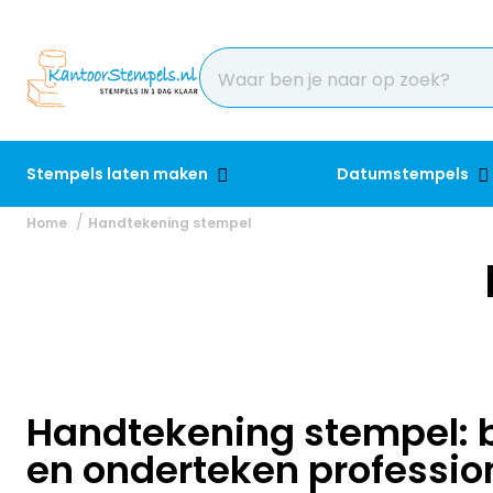
Stempels laten maken
Datumstempels
Home
Handtekening stempel
Handtekening stempel: b
en onderteken professio