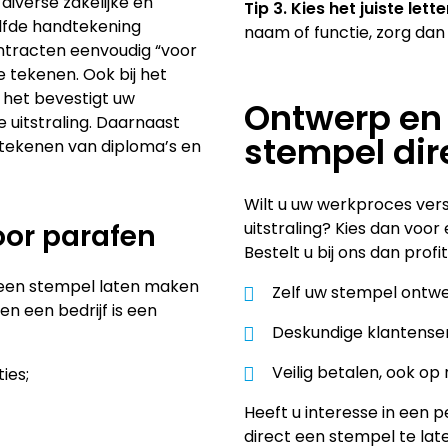
diverse zakelijke en
Tip 3. Kies het juiste lett
elfde handtekening
naam of functie, zorg dan
contracten eenvoudig “voor
 tekenen. Ook bij het
 het bevestigt uw
Ontwerp en
 uitstraling. Daarnaast
stempel dir
ertekenen van diploma’s en
Wilt u uw werkproces ver
or parafen
uitstraling? Kies dan voo
Bestelt u bij ons dan prof
k een stempel laten maken
Zelf uw stempel ontwer
n een bedrijf is een
Deskundige klantenserv
Veilig betalen, ook op 
ies;
Heeft u interesse in een
direct een stempel te lat