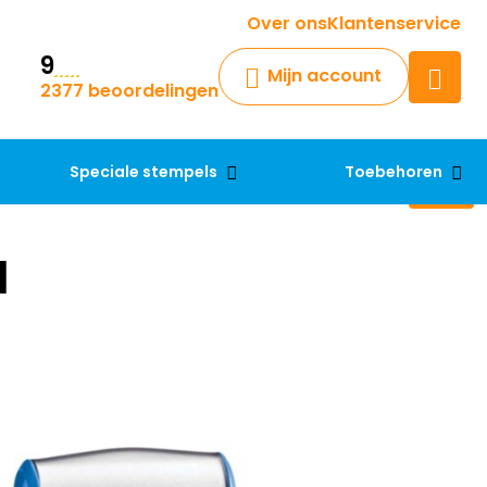
Krijg een antwoord op uw vraag
Over ons
Klantenservice
9
Chatbot
Mijn account
2377 beoordelingen
Chat 24/7 met onze chatbot
voor hulp
Contact
Speciale stempels
Toebehoren
l