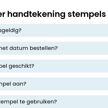
er handtekening stempels
sgeldig?
chtsgeldig. Er bestaat geen specifieke wet die het gebruik
 u of een bevoegde medewerker deze heeft geplaatst.
met datum bestellen?
et raadzaam om juridisch advies in te winnen, om onduidel
um aan. Dit is handig voor documenten die ook een datum
pel geschikt?
chikt voor:
mpel aan?
 u een scan of foto van uw handtekening op de website. 
iest u het gewenste stempelmodel en formaat.
stempel te gebruiken?
lig, mits u deze zorgvuldig bewaart en alleen gebruikt vo