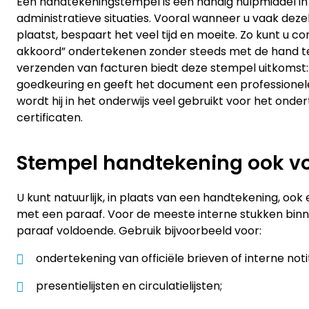
Een handtekeningstempel is een handig hulpmiddel in 
administratieve situaties. Vooral wanneer u vaak dez
plaatst, bespaart het veel tijd en moeite. Zo kunt u 
akkoord” ondertekenen zonder steeds met de hand te
verzenden van facturen biedt deze stempel uitkomst:
goedkeuring en geeft het document een professionele
wordt hij in het onderwijs veel gebruikt voor het ond
certificaten.
Stempel handtekening ook vo
U kunt natuurlijk, in plaats van een handtekening, oo
met een paraaf. Voor de meeste interne stukken binne
paraaf voldoende. Gebruik bijvoorbeeld voor:
ondertekening van officiële brieven of interne notit
presentielijsten en circulatielijsten;