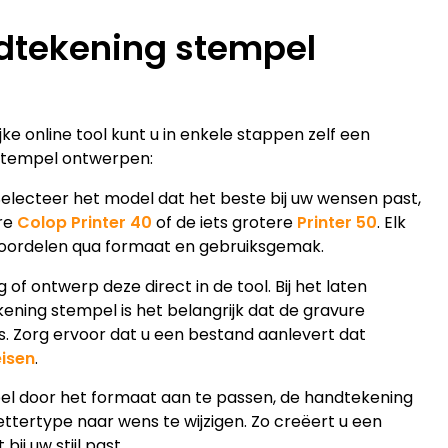
ndtekening stempel
jke online tool kunt u in enkele stappen zelf een
stempel ontwerpen:
Selecteer het model dat het beste bij uw wensen past,
ire
Colop Printer 40
of de iets grotere
Printer 50
. Elk
 voordelen qua formaat en gebruiksgemak.
f ontwerp deze direct in de tool. Bij het laten
ning stempel is het belangrijk dat de gravure
is. Zorg ervoor dat u een bestand aanlevert dat
isen
.
el door het formaat aan te passen, de handtekening
ettertype naar wens te wijzigen. Zo creëert u een
ij uw stijl past.