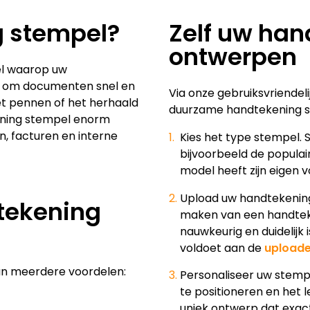
g stempel?
Zelf uw ha
ontwerpen
el waarop uw
e om documenten snel en
Via onze gebruiksvriendeli
t pennen of het herhaald
duurzame handtekening 
ening stempel enorm
n, facturen en interne
Kies het type stempel. 
bijvoorbeeld de popula
model heeft zijn eigen
Upload uw handtekening o
tekening
maken van een handteke
nauwkeurig en duidelijk 
voldoet aan de
uploade
an meerdere voordelen:
Personaliseer uw stemp
te positioneren en het l
uniek ontwerp dat exact b