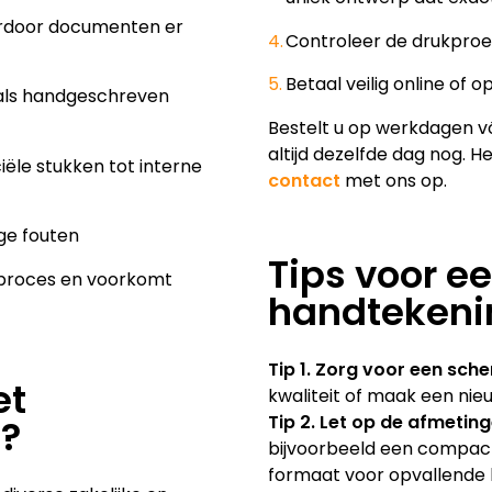
waardoor documenten er
Controleer de drukproef
Betaal veilig online of o
g als handgeschreven
Bestelt u op werkdagen vó
altijd dezelfde dag nog. 
iciële stukken tot interne
contact
met ons op.
ge fouten
Tips voor e
kproces en voorkomt
handtekeni
Tip 1. Zorg voor een sch
et
kwaliteit of maak een nie
Tip 2. Let op de afmetin
?
bijvoorbeeld een compact
formaat voor opvallende