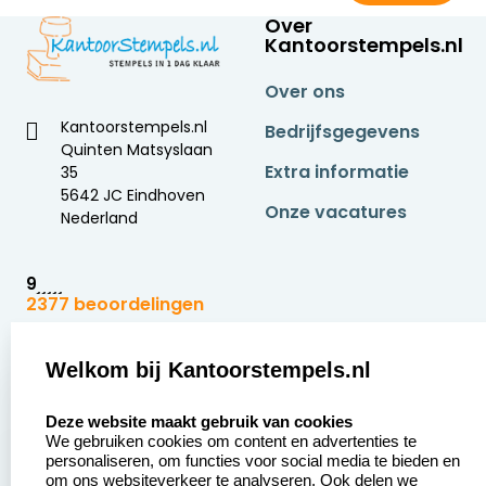
Over
Kantoorstempels.nl
Over ons
Kantoorstempels.nl
Bedrijfsgegevens
Quinten Matsyslaan
Extra informatie
35
5642 JC Eindhoven
Onze vacatures
Nederland
9
2377 beoordelingen
Zakelijk:
Klantenservice:
Welkom bij Kantoorstempels.nl
select language
Aanvraag op maat
Contact opnemen
Deze website maakt gebruik van cookies
We gebruiken cookies om content en advertenties te
Betaling &
Veel gestelde vragen
personaliseren, om functies voor social media te bieden en
Verzending
om ons websiteverkeer te analyseren. Ook delen we