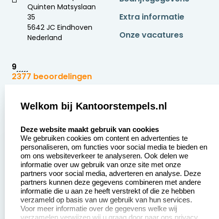
Quinten Matsyslaan
Extra informatie
35
5642 JC Eindhoven
Onze vacatures
Nederland
9
2377 beoordelingen
Zakelijk:
Klantenservice:
Welkom bij Kantoorstempels.nl
select language
Aanvraag op maat
Contact opnemen
Deze website maakt gebruik van cookies
We gebruiken cookies om content en advertenties te
Betaling &
Veel gestelde vragen
personaliseren, om functies voor social media te bieden en
Verzending
om ons websiteverkeer te analyseren. Ook delen we
Retourneren
informatie over uw gebruik van onze site met onze
Wederverkoper
partners voor social media, adverteren en analyse. Deze
Herroepingsrecht
worden
partners kunnen deze gegevens combineren met andere
informatie die u aan ze heeft verstrekt of die ze hebben
Sale
verzameld op basis van uw gebruik van hun services.
Voor meer informatie over de gegevens welke wij
verzamelen verwijzen wij u graag door naar ons privacy