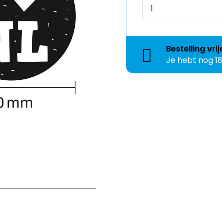
Bestelling
vri
Je hebt nog
1