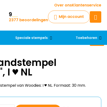
Krijg een antwoord op uw vraag
Over ons
Klantenservice
9
Chatbot
Mijn account
2377 beoordelingen
Chat 24/7 met onze chatbot
voor hulp
Contact
Speciale stempels
Toebehoren
andstempel
 I ♥ NL
stempel van Woodies: I ♥ NL. Formaat: 30 mm.