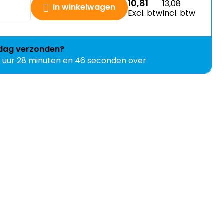
10,81
13,08
In winkelwagen
Excl. btw
Incl. btw
jdag
verzonden?
8 uur 28 minuten en 45 seconden over