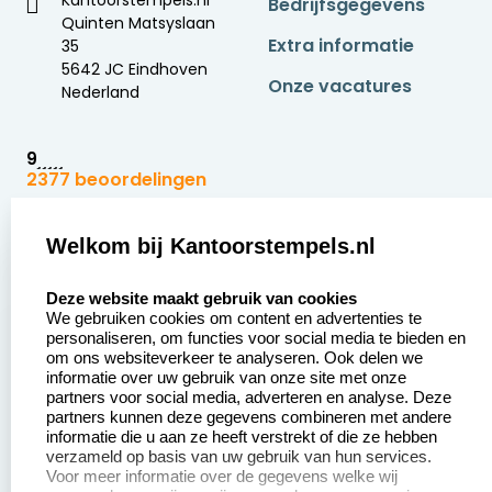
Kantoorstempels.nl
Bedrijfsgegevens
Quinten Matsyslaan
Extra informatie
35
5642 JC Eindhoven
Onze vacatures
Nederland
9
2377 beoordelingen
Zakelijk:
Klantenservice:
Welkom bij Kantoorstempels.nl
select language
Aanvraag op maat
Contact opnemen
Deze website maakt gebruik van cookies
We gebruiken cookies om content en advertenties te
Betaling &
Veel gestelde vragen
personaliseren, om functies voor social media te bieden en
Verzending
om ons websiteverkeer te analyseren. Ook delen we
Retourneren
informatie over uw gebruik van onze site met onze
Wederverkoper
partners voor social media, adverteren en analyse. Deze
Herroepingsrecht
worden
partners kunnen deze gegevens combineren met andere
informatie die u aan ze heeft verstrekt of die ze hebben
Sale
verzameld op basis van uw gebruik van hun services.
Voor meer informatie over de gegevens welke wij