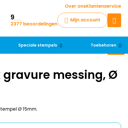
Krijg een antwoord op uw vraag
Over ons
Klantenservice
9
Chatbot
Mijn account
2377 beoordelingen
Chat 24/7 met onze chatbot
voor hulp
Contact
Speciale stempels
Toebehoren
 gravure messing, Ø
stempel Ø 15mm.