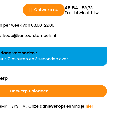
48,54
58,73
Ontwerp nu
Excl. btw
Incl. btw
n per week van 08.00-22.00
 verkoop@kantoorstempels.nl
ndaag
verzonden?
 uur 21 minuten en 2 seconden over
werp
Ontwerp uploaden
BMP - EPS - AI. Onze
aanleveropties
vind je
hier.