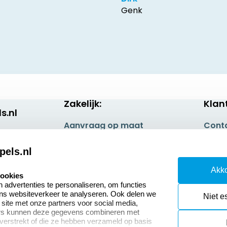
Genk
Zakelijk:
Klan
s.nl
Aanvraag op maat
Cont
Betaling & Verzending
Veel 
pels.nl
Wederverkoper
Retou
Akko
worden
cookies
Herro
advertenties te personaliseren, om functies
Sale
ons websiteverkeer te analyseren. Ook delen we
Niet e
 site met onze partners voor social media,
ers kunnen deze gegevens combineren met
 verstrekt of die ze hebben verzameld op basis