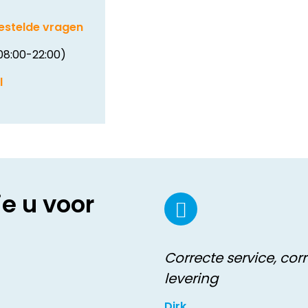
estelde vragen
08:00-22:00)
l
ie u voor
Correcte service, cor
levering
Dirk