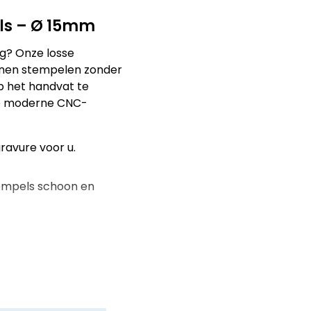
ls – Ø 15mm
g? Onze losse
nnen stempelen zonder
p het handvat te
e moderne CNC-
ravure voor u.
empels schoon en