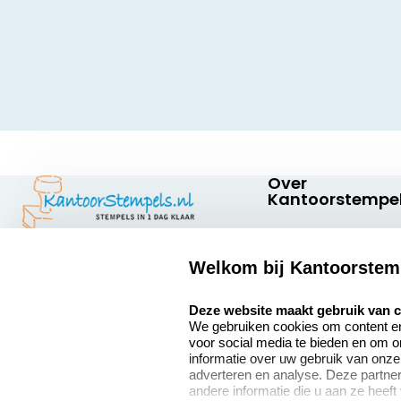
Over
Kantoorstempel
Over ons
Welkom bij Kantoorstem
Bedrijfsgegevens
Kantoorstempels.nl
Quinten Matsyslaan
select language
Extra informatie
Deze website maakt gebruik van 
35
We gebruiken cookies om content en 
5642 JC Eindhoven
Onze vacatures
voor social media te bieden en om 
Nederland
informatie over uw gebruik van onze
adverteren en analyse. Deze partn
andere informatie die u aan ze heeft