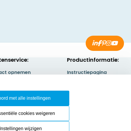
tenservice:
Productinformatie:
act opnemen
Instructiepagina
gestelde vragen
Aanleverspecificaties
rneren
Safety Sheets
ord met alle instellingen
epingsrecht
Sitemap
ssentiële cookies weigeren
Instellingen wijzigen