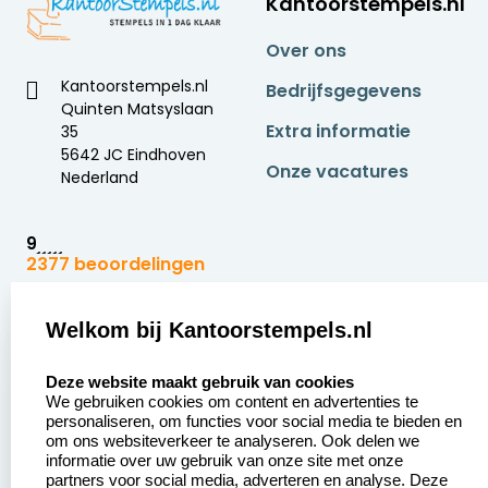
Kantoorstempels.nl
Over ons
Kantoorstempels.nl
Bedrijfsgegevens
Quinten Matsyslaan
Extra informatie
35
5642 JC Eindhoven
Onze vacatures
Nederland
9
2377 beoordelingen
Zakelijk:
Klantenservice:
Welkom bij Kantoorstempels.nl
select language
Aanvraag op maat
Contact opnemen
Deze website maakt gebruik van cookies
We gebruiken cookies om content en advertenties te
Betaling &
Veel gestelde vragen
personaliseren, om functies voor social media te bieden en
Verzending
om ons websiteverkeer te analyseren. Ook delen we
Retourneren
informatie over uw gebruik van onze site met onze
Wederverkoper
partners voor social media, adverteren en analyse. Deze