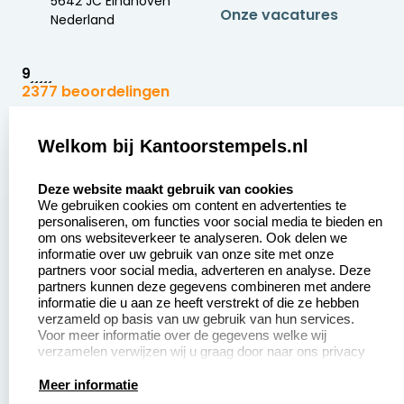
5642 JC Eindhoven
Onze vacatures
Nederland
9
2377 beoordelingen
Zakelijk:
Klantenservice:
Welkom bij Kantoorstempels.nl
select language
Aanvraag op maat
Contact opnemen
Deze website maakt gebruik van cookies
We gebruiken cookies om content en advertenties te
Betaling &
Veel gestelde vragen
personaliseren, om functies voor social media te bieden en
Verzending
om ons websiteverkeer te analyseren. Ook delen we
Retourneren
informatie over uw gebruik van onze site met onze
Wederverkoper
partners voor social media, adverteren en analyse. Deze
Herroepingsrecht
worden
partners kunnen deze gegevens combineren met andere
informatie die u aan ze heeft verstrekt of die ze hebben
Sale
verzameld op basis van uw gebruik van hun services.
Voor meer informatie over de gegevens welke wij
verzamelen verwijzen wij u graag door naar ons privacy
statement.
Productinformatie:
Meer informatie