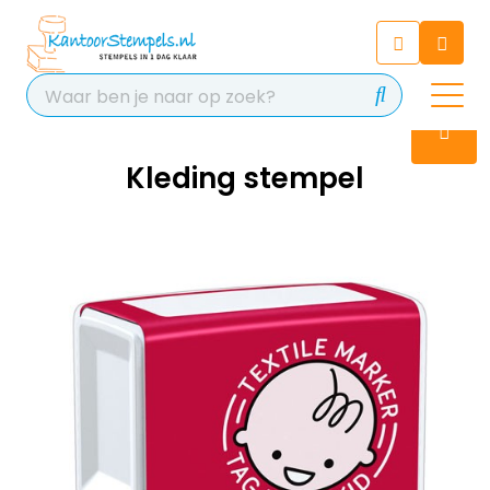
Chatbot
Chat 24/7 met onze chatbot
voor hulp
Contact
Kleding stempel