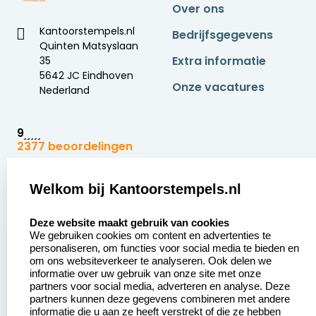
de stof maakt. Welke oplossing het beste past,
Over ons
hangt af van uw voorkeur en hoe vaak u kleding
Kantoorstempels.nl
Bedrijfsgegevens
wilt markeren.
Quinten Matsyslaan
Extra informatie
35
5642 JC Eindhoven
Onze vacatures
Nederland
9
2377 beoordelingen
Zakelijk:
Klantenservice:
Welkom bij Kantoorstempels.nl
select language
Aanvraag op maat
Contact opnemen
Deze website maakt gebruik van cookies
We gebruiken cookies om content en advertenties te
Betaling &
Veel gestelde vragen
personaliseren, om functies voor social media te bieden en
Verzending
om ons websiteverkeer te analyseren. Ook delen we
Retourneren
informatie over uw gebruik van onze site met onze
Wederverkoper
partners voor social media, adverteren en analyse. Deze
Herroepingsrecht
worden
partners kunnen deze gegevens combineren met andere
informatie die u aan ze heeft verstrekt of die ze hebben