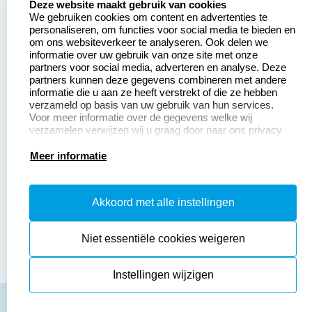
Deze website maakt gebruik van cookies
We gebruiken cookies om content en advertenties te
Betaling &
Veel gestelde vragen
personaliseren, om functies voor social media te bieden en
Verzending
om ons websiteverkeer te analyseren. Ook delen we
Retourneren
informatie over uw gebruik van onze site met onze
Wederverkoper
partners voor social media, adverteren en analyse. Deze
Herroepingsrecht
worden
partners kunnen deze gegevens combineren met andere
informatie die u aan ze heeft verstrekt of die ze hebben
Sale
verzameld op basis van uw gebruik van hun services.
Voor meer informatie over de gegevens welke wij
verzamelen verwijzen wij u graag door naar ons privacy
statement.
Productinformatie:
Meer informatie
Instructiepagina
Akkoord met alle instellingen
Aanleverspecificaties
Safety Sheets
Niet essentiële cookies weigeren
Sitemap
Instellingen wijzigen
algemene voorwaarden
disclaimer
privacy policy
Cookies resetten
© copyright 2026