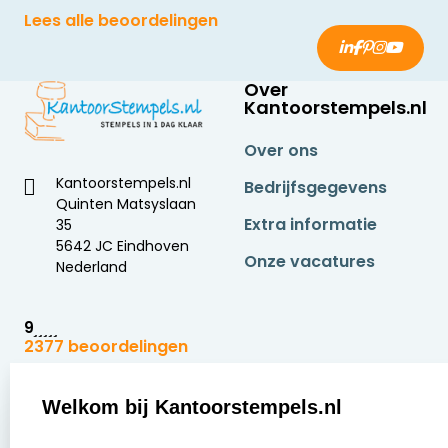
Lees alle beoordelingen
Over
Kantoorstempels.nl
Over ons
Kantoorstempels.nl
Bedrijfsgegevens
Quinten Matsyslaan
Extra informatie
35
5642 JC Eindhoven
Onze vacatures
Nederland
9
2377 beoordelingen
Zakelijk:
Klantenservice:
Welkom bij Kantoorstempels.nl
select language
Aanvraag op maat
Contact opnemen