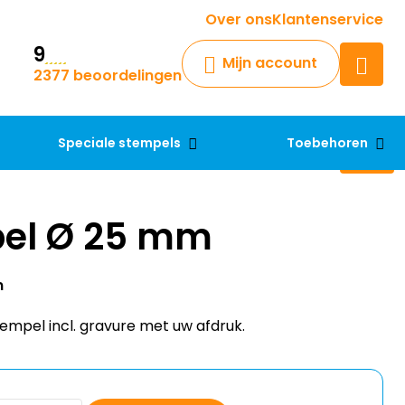
Krijg een antwoord op uw vraag
Over ons
Klantenservice
9
Chatbot
Mijn account
2377 beoordelingen
Chat 24/7 met onze chatbot
voor hulp
Contact
Speciale stempels
Toebehoren
el Ø 25 mm
m
empel incl. gravure met uw afdruk.
63,67
77,04
Ontwerp nu
Excl. btw
Incl. btw