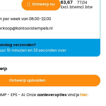
n per week van 08.00-22.00
 verkoop@kantoorstempels.nl
andag
verzonden?
 uur 51 minuten en 32 seconden over
werp
Ontwerp uploaden
BMP - EPS - AI. Onze
aanleveropties
vind je
hier.