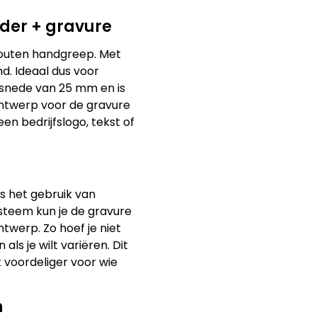
der + gravure
outen handgreep. Met
d. Ideaal dus voor
rsnede van 25 mm en is
 ontwerp voor de gravure
een bedrijfslogo, tekst of
s het gebruik van
steem kun je de gravure
werp. Zo hoef je niet
ls je wilt variëren. Dit
uk voordeliger voor wie
n