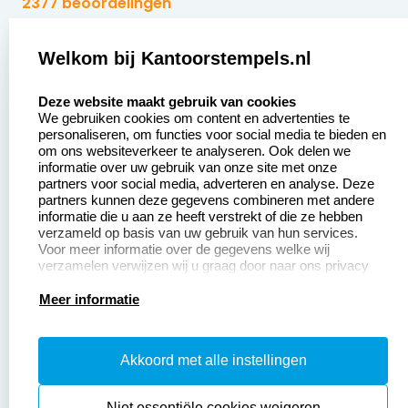
2377 beoordelingen
Zakelijk:
Klantenservice:
Welkom bij Kantoorstempels.nl
select language
Aanvraag op maat
Contact opnemen
Deze website maakt gebruik van cookies
We gebruiken cookies om content en advertenties te
Betaling &
Veel gestelde vragen
personaliseren, om functies voor social media te bieden en
Verzending
om ons websiteverkeer te analyseren. Ook delen we
Retourneren
informatie over uw gebruik van onze site met onze
Wederverkoper
partners voor social media, adverteren en analyse. Deze
Herroepingsrecht
worden
partners kunnen deze gegevens combineren met andere
informatie die u aan ze heeft verstrekt of die ze hebben
Sale
verzameld op basis van uw gebruik van hun services.
Voor meer informatie over de gegevens welke wij
verzamelen verwijzen wij u graag door naar ons privacy
statement.
Productinformatie:
Meer informatie
Instructiepagina
Akkoord met alle instellingen
Aanleverspecificaties
Safety Sheets
Niet essentiële cookies weigeren