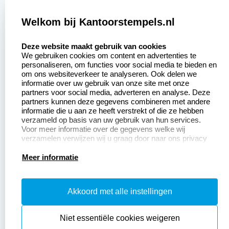
Zakelijk:
Klantenservice:
Welkom bij Kantoorstempels.nl
select language
Aanvraag op maat
Contact opnemen
Deze website maakt gebruik van cookies
We gebruiken cookies om content en advertenties te
Betaling &
Veel gestelde vragen
personaliseren, om functies voor social media te bieden en
Verzending
om ons websiteverkeer te analyseren. Ook delen we
Retourneren
informatie over uw gebruik van onze site met onze
Wederverkoper
partners voor social media, adverteren en analyse. Deze
Herroepingsrecht
worden
partners kunnen deze gegevens combineren met andere
informatie die u aan ze heeft verstrekt of die ze hebben
Sale
verzameld op basis van uw gebruik van hun services.
Voor meer informatie over de gegevens welke wij
verzamelen verwijzen wij u graag door naar ons privacy
statement.
Productinformatie:
Meer informatie
Instructiepagina
Akkoord met alle instellingen
Aanleverspecificaties
Safety Sheets
Niet essentiële cookies weigeren