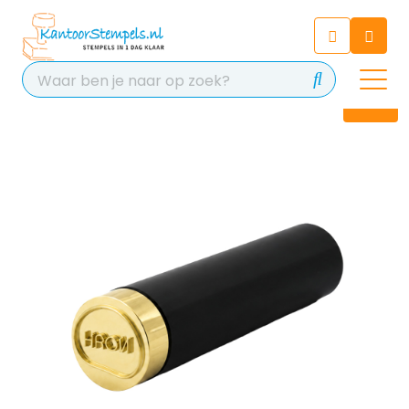
Chatbot
Chat 24/7 met onze chatbot
voor hulp
Contact