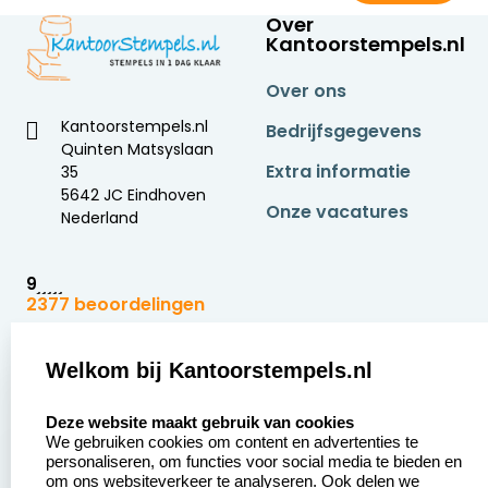
Over
Kantoorstempels.nl
Over ons
Kantoorstempels.nl
Bedrijfsgegevens
Quinten Matsyslaan
Extra informatie
35
5642 JC Eindhoven
Onze vacatures
Nederland
9
2377 beoordelingen
Zakelijk:
Klantenservice:
Welkom bij Kantoorstempels.nl
select language
Aanvraag op maat
Contact opnemen
Deze website maakt gebruik van cookies
We gebruiken cookies om content en advertenties te
Betaling &
Veel gestelde vragen
personaliseren, om functies voor social media te bieden en
Verzending
om ons websiteverkeer te analyseren. Ook delen we