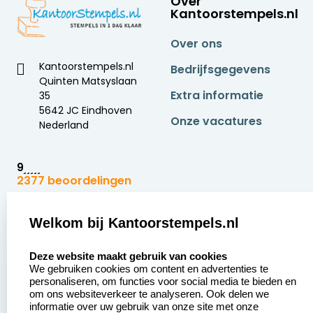
Over
Kantoorstempels.nl
Over ons
Kantoorstempels.nl
Bedrijfsgegevens
Quinten Matsyslaan
Extra informatie
35
5642 JC Eindhoven
Onze vacatures
Nederland
9
2377 beoordelingen
Zakelijk:
Klantenservice:
Welkom bij Kantoorstempels.nl
select language
Aanvraag op maat
Contact opnemen
Deze website maakt gebruik van cookies
We gebruiken cookies om content en advertenties te
Betaling &
Veel gestelde vragen
personaliseren, om functies voor social media te bieden en
Verzending
om ons websiteverkeer te analyseren. Ook delen we
Retourneren
informatie over uw gebruik van onze site met onze