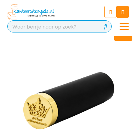
Chatbot
Chat 24/7 met onze chatbot
voor hulp
Contact