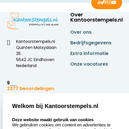
Over
Kantoorstempels.nl
Over ons
Kantoorstempels.nl
Bedrijfsgegevens
Quinten Matsyslaan
Extra informatie
35
5642 JC Eindhoven
Onze vacatures
Nederland
9
2377 beoordelingen
Zakelijk:
Klantenservice:
Welkom bij Kantoorstempels.nl
select language
Aanvraag op maat
Contact opnemen
Deze website maakt gebruik van cookies
We gebruiken cookies om content en advertenties te
Betaling &
Veel gestelde vragen