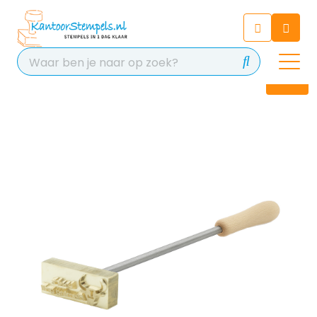
Chatbot
Chat 24/7 met onze chatbot
voor hulp
Contact