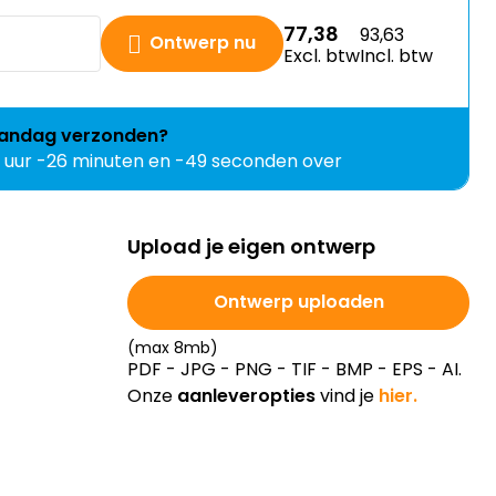
77,38
93,63
Ontwerp nu
Excl. btw
Incl. btw
andag
verzonden?
1 uur -26 minuten en -50 seconden over
Upload je eigen ontwerp
Ontwerp uploaden
(max 8mb)
PDF - JPG - PNG - TIF - BMP - EPS - AI.
Onze
aanleveropties
vind je
hier.