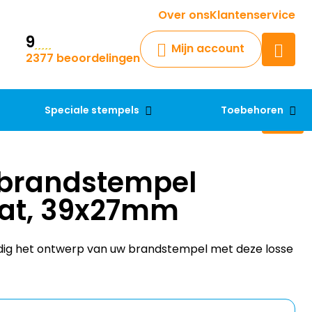
Krijg een antwoord op uw vraag
Over ons
Klantenservice
9
Chatbot
Mijn account
2377 beoordelingen
Chat 24/7 met onze chatbot
voor hulp
Contact
Speciale stempels
Toebehoren
brandstempel
at, 39x27mm
dig het ontwerp van uw brandstempel met deze losse