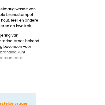
elmatig wisselt van
ele brandstempel.
r hout, leer en andere
veren op kwaliteit.
gering van
teriaal staat bekend
lig bevonden voor
 branding kunt
econsumeerd.
estelde vragen